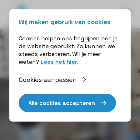
Wij maken gebruik van cookies
Cookies helpen ons begrijpen hoe je
de website gebruikt. Zo kunnen we
steeds verbeteren. Wil je meer
weten?
Lees het hier
.
Cookies aanpassen
Alle cookies accepteren