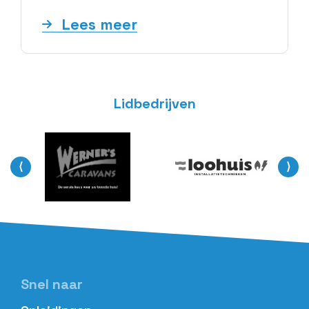
Lees meer
Lidbedrijven
⟨
⟩
Snel naar