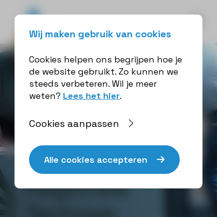
Wij maken gebruik van cookies
Cookies helpen ons begrijpen hoe je
de website gebruikt. Zo kunnen we
steeds verbeteren. Wil je meer
weten?
Lees het hier
.
Cookies aanpassen
Alle cookies accepteren