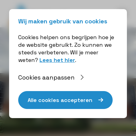
Wij maken gebruik van cookies
Cookies helpen ons begrijpen hoe je
de website gebruikt. Zo kunnen we
steeds verbeteren. Wil je meer
weten?
Lees het hier
.
Cookies aanpassen
Alle cookies accepteren