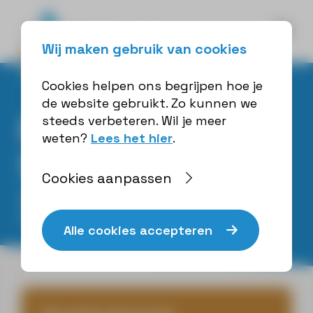
Wij maken gebruik van cookies
Cookies helpen ons begrijpen hoe je
de website gebruikt. Zo kunnen we
Pagina niet
steeds verbeteren. Wil je meer
weten?
Lees het hier
.
gevonden
Cookies aanpassen
De pagina waar je naar zocht, kon niet
worden gevonden.
Alle cookies accepteren