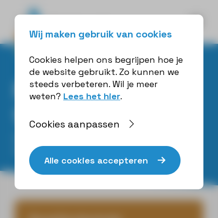
Wij maken gebruik van cookies
Cookies helpen ons begrijpen hoe je
de website gebruikt. Zo kunnen we
Pagina niet
steeds verbeteren. Wil je meer
weten?
Lees het hier
.
gevonden
Cookies aanpassen
De pagina waar je naar zocht, kon niet
worden gevonden.
Alle cookies accepteren