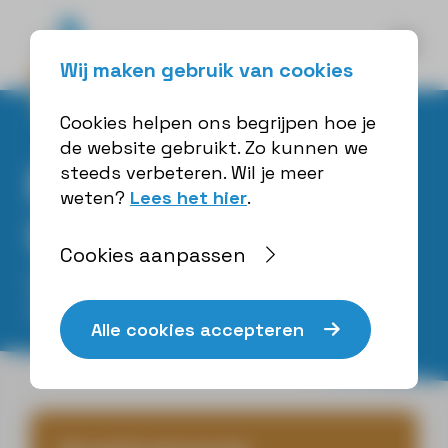
Wij maken gebruik van cookies
Cookies helpen ons begrijpen hoe je
de website gebruikt. Zo kunnen we
Pagina niet
steeds verbeteren. Wil je meer
weten?
Lees het hier
.
gevonden
Cookies aanpassen
De pagina waar je naar zocht, kon niet
worden gevonden.
Alle cookies accepteren